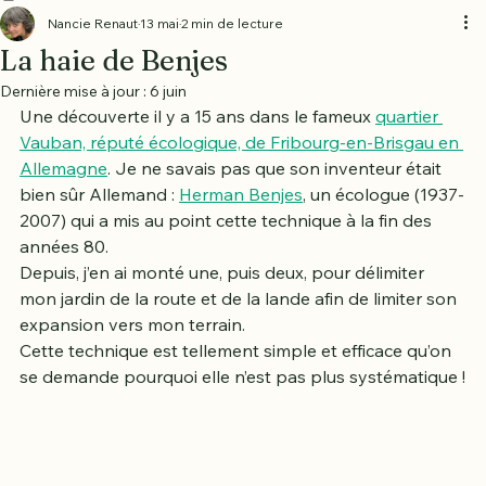
Accueil
A propos
Prestations
Dans mon jardin
Galerie
Contact et visite
Animations
Sur le terrain
Nancie Renaut
13 mai
2 min de lecture
La haie de Benjes
Dernière mise à jour :
6 juin
Une découverte il y a 15 ans dans le fameux 
quartier 
Vauban, réputé écologique, de Fribourg-en-Brisgau en 
Allemagne
. Je ne savais pas que son inventeur était 
bien sûr Allemand : 
Herman Benjes
, un écologue (1937-
2007) qui a mis au point cette technique à la fin des 
années 80. 
Depuis, j’en ai monté une, puis deux, pour délimiter 
mon jardin de la route et de la lande afin de limiter son 
expansion vers mon terrain.
Cette technique est tellement simple et efficace qu’on 
se demande pourquoi elle n’est pas plus systématique !