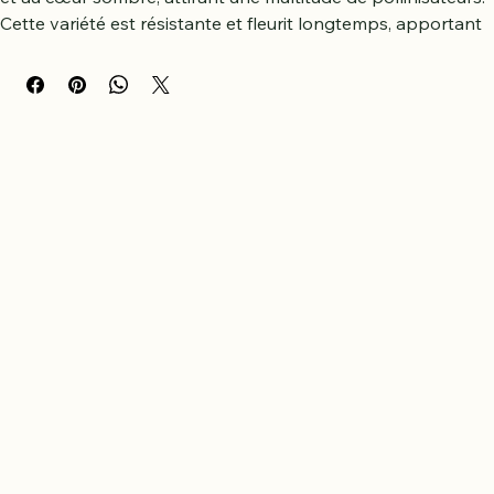
Plante vivace aux grandes fleurs marguerites jaunes vives 
et au cœur sombre, attirant une multitude de pollinisateurs. 
Cette variété est résistante et fleurit longtemps, apportant 
de la couleur aux jardins naturels. Elle préfère le plein soleil 
et un sol modérément humide.