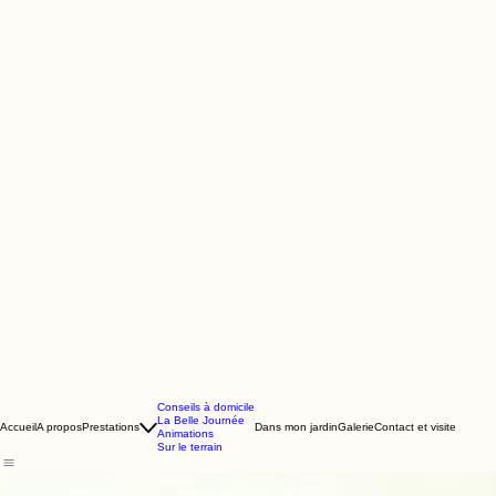
Conseils à domicile
La Belle Journée
Accueil
A propos
Prestations
Dans mon jardin
Galerie
Contact et visite
Animations
Sur le terrain