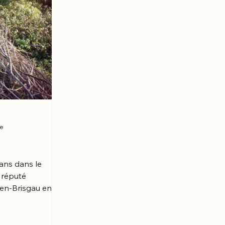
re
 ans dans le
 réputé
-en-Brisgau en
 pas que son
Allemand :