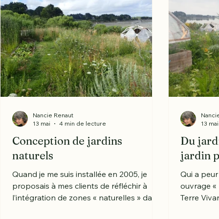
Nancie Renaut
Nanci
13 mai
4 min de lecture
13 mai
Conception de jardins
Du jard
naturels
jardin 
Quand je me suis installée en 2005, je
Qui a peur
proposais à mes clients de réfléchir à
ouvrage « P
l’intégration de zones « naturelles » dans
Terre Viva
leur jardin. « Naturelle » dans le sens :
(https://bo