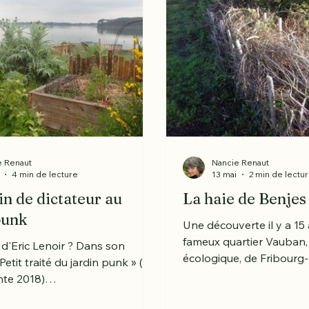
e Renaut
Nancie Renaut
4 min de lecture
13 mai
2 min de lectu
in de dictateur au
La haie de Benjes
punk
Une découverte il y a 15
fameux quartier Vauban,
 d'Eric Lenoir ? Dans son
écologique, de Fribourg
etit traité du jardin punk » (Ed.
Allemagne. Je ne savais
nte 2018)
inventeur était bien sûr 
utique.terrevivante.org/librairie