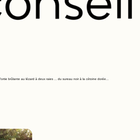
rtie brûlante au lézard à deux raies ... du sureau noir à la cétoine dorée...