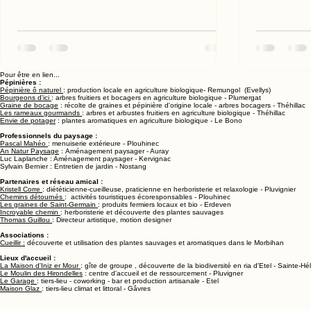
sans intervention de manière trop
/livres/41
intensive, en laissant la végétation
traite-du-j
spontanée s’exprimer, en favorisant
des règles 
l'accueil de la biodiversité, dans une zone
confiance, 
identifiée. Il y a 20 ans, parler de "gestion
des plantes
Pour être en lien...
Pépinières :
différenciée" aux particuliers, de fauche
biodiversi
Pépinière ô naturel
: production locale en agriculture biologique- Remungol (Evellys)
Bourgeons d'ici
: arbres fruitiers et bocagers en agriculture biologique - Plumergat
tardive, de prairies fleuries, ou tout
rassurez-vo
Graine de bocage
: récolte de graines et pépinière d'origine locale - arbres bocagers - Théhillac
Les rameaux gourmands
: arbres et arbustes fruitiers en agriculture biologique - Théhillac
simplement de respect de la biodiversit
également 
Envie de potager
: plantes aromatiques en agriculture biologique - Le Bono
(https://w
Professionnels du paysage :
Pascal Mahéo
: menuiserie extérieure - Plouhinec
An Natur Paysage
: Aménagement paysager - Auray
Luc Laplanche : Aménagement paysager - Kervignac
Sylvain Bernier : Entretien de jardin - Nostang
Partenaires et réseau amical :
Kristell Corre
: diététicienne-cueilleuse, praticienne en herboristerie et relaxologie - Pluvignier
Chemins détournés
: activités touristiques écoresponsables - Plouhinec
Les graines de Saint-Germain
: produits fermiers locaux et bio - Erdeven
Incroyable chemin
: herboristerie et découverte des plantes sauvages
Thomas Guillou
: Directeur artistique, motion designer
Associations :
Cueillir :
découverte et utilisation des plantes sauvages et aromatiques dans le Morbihan
Lieux d'accueil :
La Maison d'Iniz er Mour
: gîte de groupe , découverte de la biodiversité en ria d'Etel - Sainte-H
Le Moulin des Hirondelles
: centre d'accueil et de ressourcement - Pluvigner
Le Garage
: tiers-lieu - coworking - bar et production artisanale - Etel
Maison Glaz
: tiers-lieu climat et littoral - Gâvres