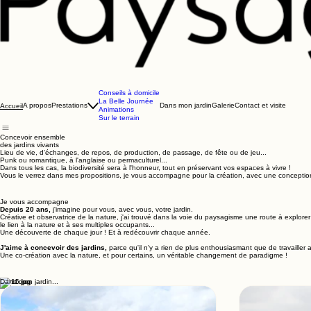
Conseils à domicile
La Belle Journée
A propos
Prestations
Dans mon jardin
Galerie
Contact et visite
Accueil
Animations
Sur le terrain
Concevoir ensemble
des jardins vivants
Lieu de vie, d'échanges, de repos, de production, de passage, de fête ou de jeu...
Punk ou romantique, à l'anglaise ou permaculturel...
Dans tous les cas, la biodiversité sera à l'honneur, tout en préservant vos espaces à vivre !
Vous le verrez dans mes propositions, je vous accompagne pour la création, avec une conception réfl
Je vous accompagne
Depuis 20 ans,
j'imagine pour vous, avec vous, votre jardin.
Créative et observatrice de la nature, j'ai trouvé dans la voie du paysagisme une route à explorer 
le lien à la nature et à ses multiples occupants...
Une découverte de chaque jour ! Et à redécouvrir chaque année.
J'aime à concevoir des jardins,
parce qu'il n'y a rien de plus enthousiasmant que de travailler ave
Une co-création avec la nature, et pour certains, un véritable changement de paradigme !
Dans mon jardin...